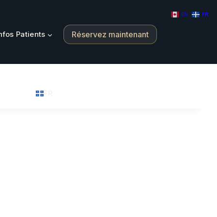
EN
FR
Réservez maintenant
nfos Patients
FR