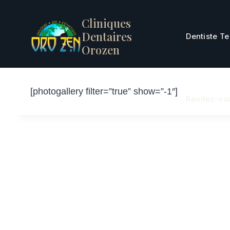
Skip
Cliniques
to
Dentaires
content
Dentiste T
Orozen
[photogallery filter=”true” show=”-1″]
Rendez-vo