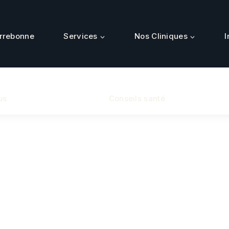
errebonne
Services
Nos Cliniques
I
us
Conseils santé